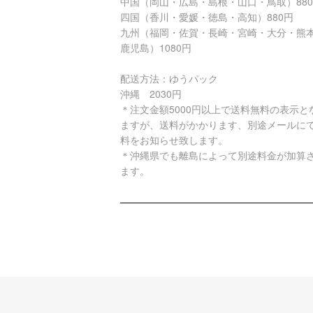
中国（岡山・広島・島根・山口・鳥取）88
四国（香川・愛媛・徳島・高知）880円
九州（福岡・佐賀・長崎・宮崎・大分・熊
鹿児島）1080円
配送方法：ゆうパック
沖縄 2030円
＊注文金額5000円以上で送料無料の表示と
ますが、送料がかかります、別途メールに
料をお知らせ致します。
＊沖縄県でも離島によって別途料金が加算
ます。