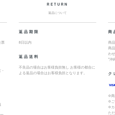
RETURN
返品について
返品期限
商
金票
8日以内
商品
商
わ
返品送料
*
不良品の場合はお客様負担無し お客様の都合に
京・
よる返品の場合はお客様負担となります。
ク
✡
✡
滋
✡
た