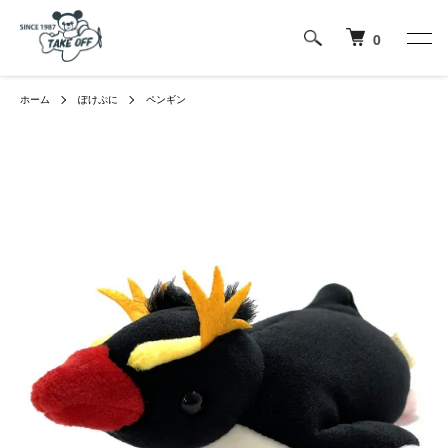
0
ホーム
ぽけぷに
ペンギン