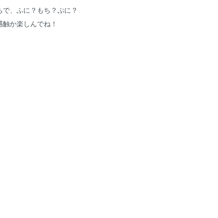
ちで、ふに？もち？ぷに？
感触か楽しんでね！