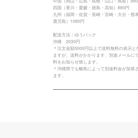
中国（岡山・広島・島根・山口・鳥取）88
四国（香川・愛媛・徳島・高知）880円
九州（福岡・佐賀・長崎・宮崎・大分・熊
鹿児島）1080円
配送方法：ゆうパック
沖縄 2030円
＊注文金額5000円以上で送料無料の表示と
ますが、送料がかかります、別途メールに
料をお知らせ致します。
＊沖縄県でも離島によって別途料金が加算
ます。