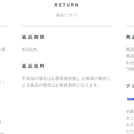
RETURN
返品について
返品期限
商
金票
8日以内
商品
商
わ
返品送料
*
不良品の場合はお客様負担無し お客様の都合に
京・
よる返品の場合はお客様負担となります。
ク
✡
✡
滋
✡
た