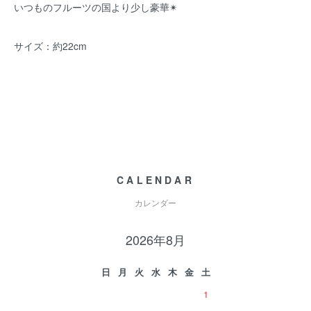
いつものフルーツの国より少し豪華✴︎
サイズ：約22cm
CALENDAR
カレンダー
2026年8月
日
月
火
水
木
金
土
1