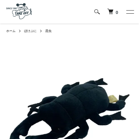
0
ホーム
ぽけぷに
昆虫