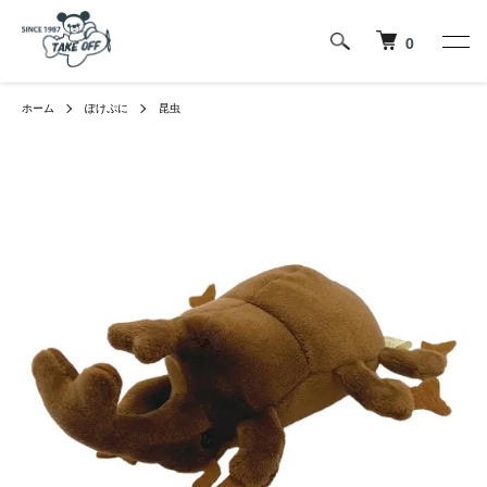
0
ホーム
ぽけぷに
昆虫