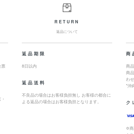
RETURN
返品について
返品期限
商
金票
8日以内
商品
商
わ
返品送料
*
不良品の場合はお客様負担無し お客様の都合に
京・
よる返品の場合はお客様負担となります。
ク
✡