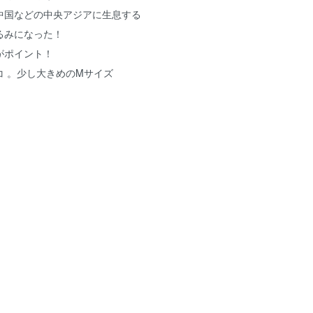
中国などの中央アジアに生息する
るみになった！
がポイント！
コ 。少し大きめのMサイズ