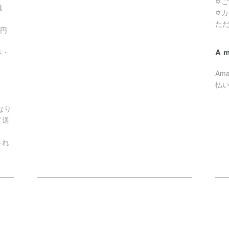
✡
滋
✡
た
0円
A
本・
Am
払
なり
て送
され