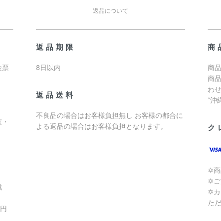
返品について
返品期限
商
金票
8日以内
商品
商
わ
返品送料
*
不良品の場合はお客様負担無し お客様の都合に
京・
よる返品の場合はお客様負担となります。
ク
✡
✡
滋
✡
た
0円