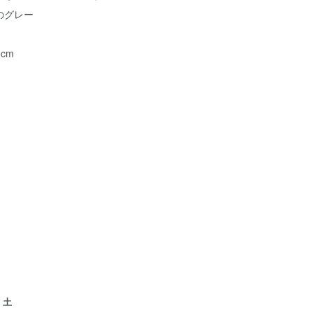
のグレー
cm
土