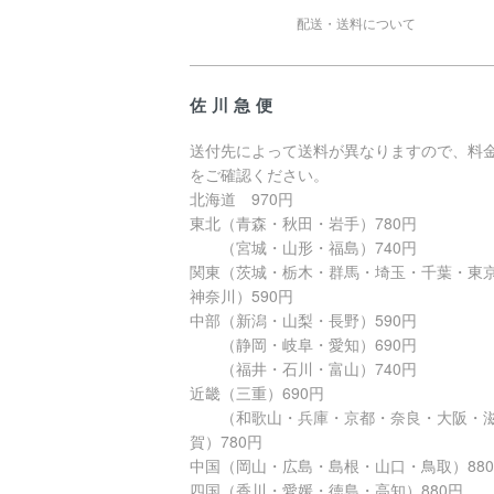
配送・送料について
佐川急便
送付先によって送料が異なりますので、料
をご確認ください。
北海道 970円
東北（青森・秋田・岩手）780円
（宮城・山形・福島）740円
関東（茨城・栃木・群馬・埼玉・千葉・東
神奈川）590円
中部（新潟・山梨・長野）590円
（静岡・岐阜・愛知）690円
（福井・石川・富山）740円
近畿（三重）690円
（和歌山・兵庫・京都・奈良・大阪・
賀）780円
中国（岡山・広島・島根・山口・鳥取）88
四国（香川・愛媛・徳島・高知）880円