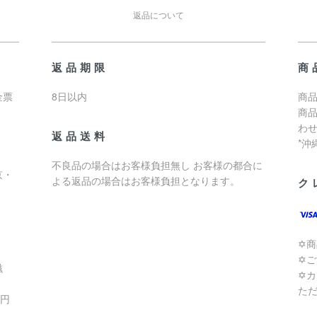
返品について
返品期限
商
金票
8日以内
商品
商
わ
返品送料
*
不良品の場合はお客様負担無し お客様の都合に
京・
よる返品の場合はお客様負担となります。
ク
✡
✡
滋
✡
た
0円