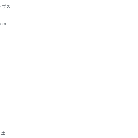
トプス
cm
土