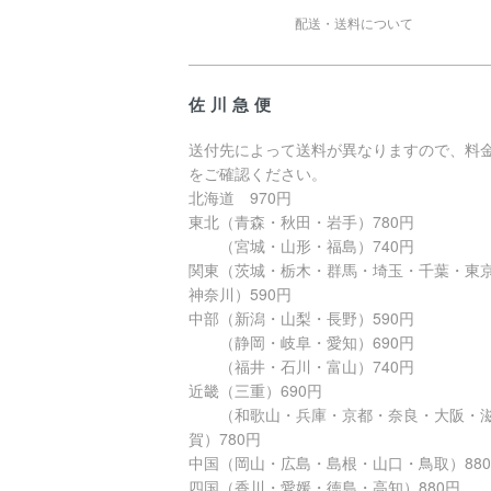
配送・送料について
佐川急便
送付先によって送料が異なりますので、料
をご確認ください。
北海道 970円
東北（青森・秋田・岩手）780円
（宮城・山形・福島）740円
関東（茨城・栃木・群馬・埼玉・千葉・東
神奈川）590円
中部（新潟・山梨・長野）590円
（静岡・岐阜・愛知）690円
（福井・石川・富山）740円
近畿（三重）690円
（和歌山・兵庫・京都・奈良・大阪・
賀）780円
中国（岡山・広島・島根・山口・鳥取）88
四国（香川・愛媛・徳島・高知）880円