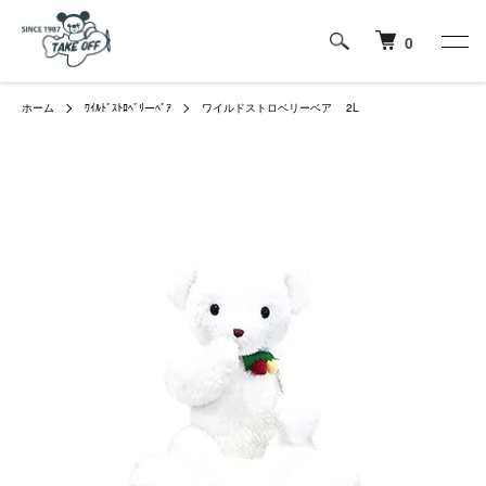
0
ホーム
ﾜｲﾙﾄﾞｽﾄﾛﾍﾞﾘーﾍﾞｱ
ワイルドストロベリーベア 2L