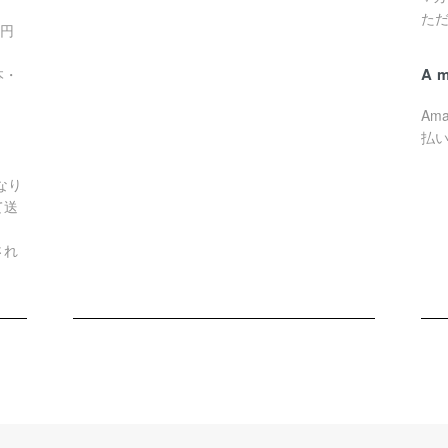
た
0円
A
本・
Am
払
なり
て送
され