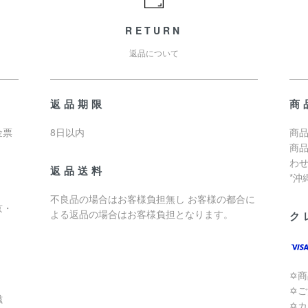
RETURN
返品について
返品期限
商
金票
8日以内
商品
商
わ
返品送料
*
不良品の場合はお客様負担無し お客様の都合に
京・
よる返品の場合はお客様負担となります。
ク
✡
✡
滋
✡