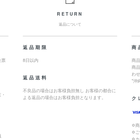
RETURN
返品について
返品期限
商
金票
8日以内
商品
商
わ
返品送料
*
不良品の場合はお客様負担無し お客様の都合に
京・
よる返品の場合はお客様負担となります。
ク
✡
✡
滋
✡