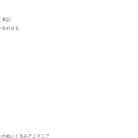
く表記
い合わせる
ンのぬいぐるみアニマニア