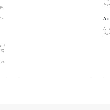
た
0円
A
本・
Am
払
なり
て送
され