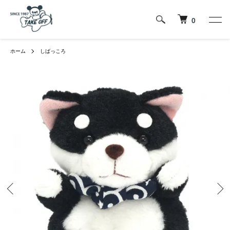
0
ホーム
しばっころ