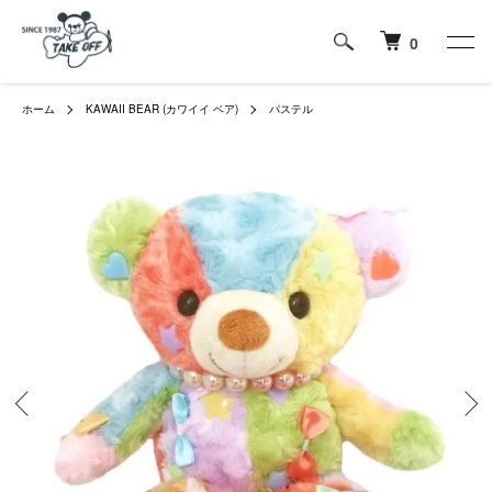
0
ホーム
KAWAII BEAR (カワイイ ベア)
パステル