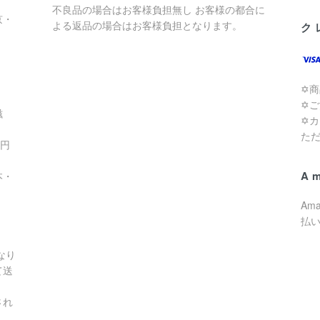
不良品の場合はお客様負担無し お客様の都合に
京・
よる返品の場合はお客様負担となります。
ク
✡
✡
滋
✡
た
0円
A
本・
Am
払
なり
て送
され