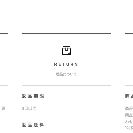
RETURN
返品について
返品期限
商
金票
8日以内
商品
商
わ
返品送料
*