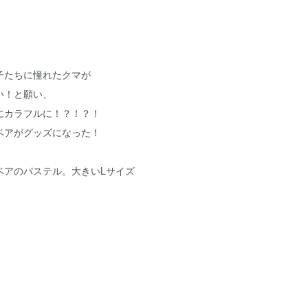
子たちに憧れたクマが
い！と願い、
にカラフルに！？！？！
ベアがグッズになった！
ベアのパステル。大きいLサイズ