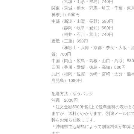
（宮城・山形・福島）740円
関東（茨城・栃木・群馬・埼玉・千葉・東
神奈川）590円
中部（新潟・山梨・長野）590円
（静岡・岐阜・愛知）690円
（福井・石川・富山）740円
近畿（三重）690円
（和歌山・兵庫・京都・奈良・大阪・
賀）780円
中国（岡山・広島・島根・山口・鳥取）88
四国（香川・愛媛・徳島・高知）880円
九州（福岡・佐賀・長崎・宮崎・大分・熊
鹿児島）1080円
配送方法：ゆうパック
沖縄 2030円
＊注文金額5000円以上で送料無料の表示と
ますが、送料がかかります、別途メールに
料をお知らせ致します。
＊沖縄県でも離島によって別途料金が加算
ます。