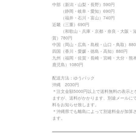
中部（新潟・山梨・長野）590円
（静岡・岐阜・愛知）690円
（福井・石川・富山）740円
近畿（三重）690円
（和歌山・兵庫・京都・奈良・大阪・
賀）780円
中国（岡山・広島・島根・山口・鳥取）88
四国（香川・愛媛・徳島・高知）880円
九州（福岡・佐賀・長崎・宮崎・大分・熊
鹿児島）1080円
配送方法：ゆうパック
沖縄 2030円
＊注文金額5000円以上で送料無料の表示と
ますが、送料がかかります、別途メールに
料をお知らせ致します。
＊沖縄県でも離島によって別途料金が加算
ます。