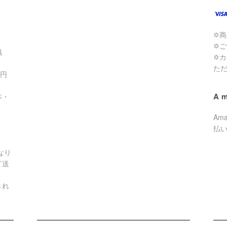
✡
✡
滋
✡
た
0円
A
本・
Am
払
なり
て送
され