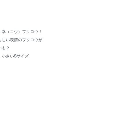
、幸（コウ）フクロウ！
らしい表情のフクロウが
かも？
。小さいSサイズ