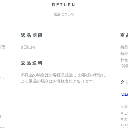
RETURN
返品について
返品期限
商
金票
8日以内
商品
商
わ
返品送料
*
不良品の場合はお客様負担無し お客様の都合に
京・
よる返品の場合はお客様負担となります。
ク
✡
✡
滋
✡
た