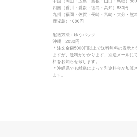
中国（岡山・広島・島根・山口・鳥取）88
四国（香川・愛媛・徳島・高知）880円
九州（福岡・佐賀・長崎・宮崎・大分・熊
鹿児島）1080円
配送方法：ゆうパック
沖縄 2030円
＊注文金額5000円以上で送料無料の表示と
ますが、送料がかかります、別途メールに
料をお知らせ致します。
＊沖縄県でも離島によって別途料金が加算
ます。