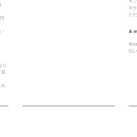
✡
滋
✡
た
0円
A
本・
Am
払
なり
て送
され