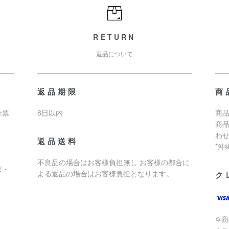
RETURN
返品について
返品期限
商
金票
8日以内
商品
商
わ
返品送料
*
不良品の場合はお客様負担無し お客様の都合に
京・
よる返品の場合はお客様負担となります。
ク
✡