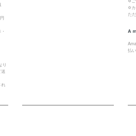
✡
滋
✡
た
0円
A
本・
Am
払
なり
て送
され