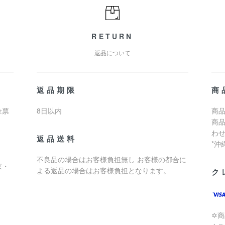
RETURN
返品について
返品期限
商
金票
8日以内
商品
商
わ
返品送料
*
不良品の場合はお客様負担無し お客様の都合に
京・
よる返品の場合はお客様負担となります。
ク
✡