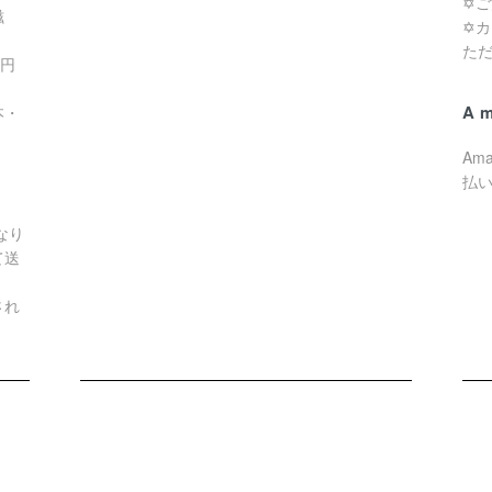
✡
滋
✡
た
0円
A
本・
Am
払
なり
て送
され