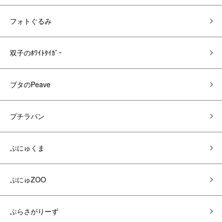
フォトぐるみ
双子のﾎﾜｲﾄﾀｲｶﾞｰ
ブタのPeave
プチラパン
ぷにゅくま
ぷにゅZOO
ぶらさがりーず