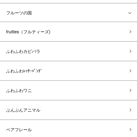
フルーツの国
fruities（フルティーズ)
ふわふわカピバラ
ふわふわﾚｯｻｰﾊﾟﾝﾀﾞ
ふわふわワニ
ぶんぶんアニマル
ベアフレール