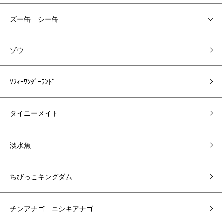
ズー缶 シー缶
ゾウ
ｿﾌｨｰﾜﾝﾀﾞｰﾗﾝﾄﾞ
タイニーメイト
淡水魚
ちびっこキングダム
チンアナゴ ニシキアナゴ