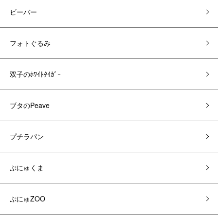
ビーバー
フォトぐるみ
双子のﾎﾜｲﾄﾀｲｶﾞｰ
ブタのPeave
プチラパン
ぷにゅくま
ぷにゅZOO