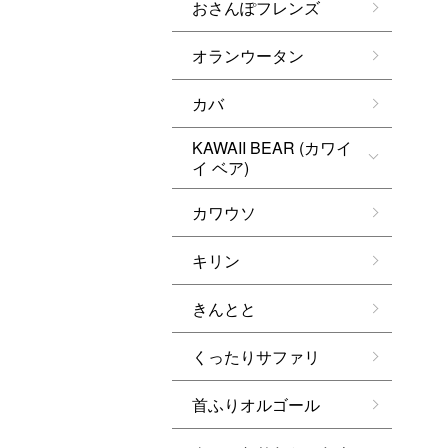
おさんぽフレンズ
オランウータン
カバ
KAWAII BEAR (カワイ
イ ベア)
カワウソ
キリン
きんとと
くったりサファリ
首ふりオルゴール