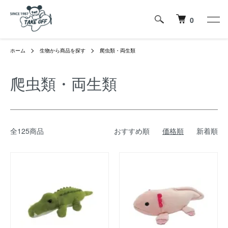
0
ホーム
生物から商品を探す
爬虫類・両生類
爬虫類・両生類
全125商品
おすすめ順
価格順
新着順