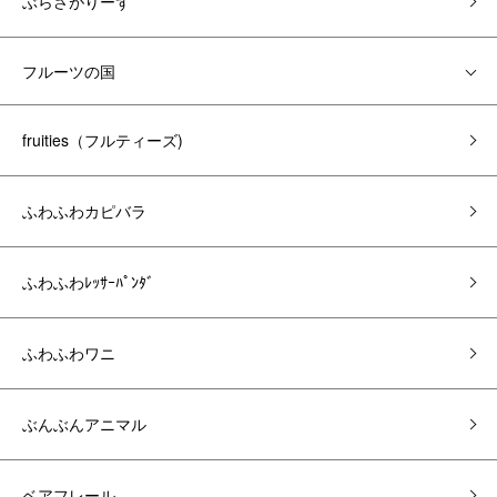
ぶらさがりーず
フルーツの国
fruities（フルティーズ)
ふわふわカピバラ
ふわふわﾚｯｻｰﾊﾟﾝﾀﾞ
ふわふわワニ
ぶんぶんアニマル
ベアフレール