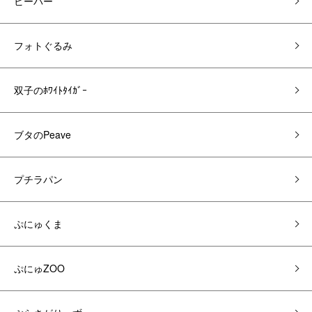
ビーバー
フォトぐるみ
双子のﾎﾜｲﾄﾀｲｶﾞｰ
ブタのPeave
プチラパン
ぷにゅくま
ぷにゅZOO