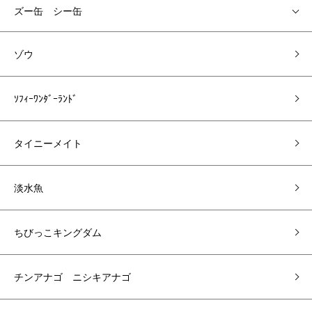
ズー缶 シー缶
ゾウ
ｿﾌｨｰﾜﾝﾀﾞｰﾗﾝﾄﾞ
タイニーメイト
淡水魚
ちびっこキングダム
チンアナゴ ニシキアナゴ