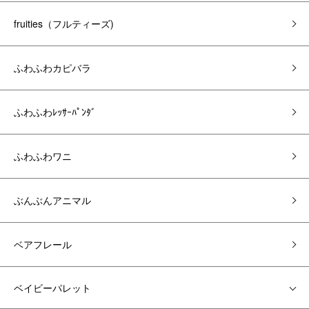
fruities（フルティーズ)
ふわふわカピバラ
ふわふわﾚｯｻｰﾊﾟﾝﾀﾞ
ふわふわワニ
ぶんぶんアニマル
ベアフレール
ベイビーパレット