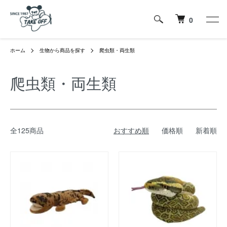
0
ホーム
生物から商品を探す
爬虫類・両生類
爬虫類・両生類
全125商品
おすすめ順
価格順
新着順