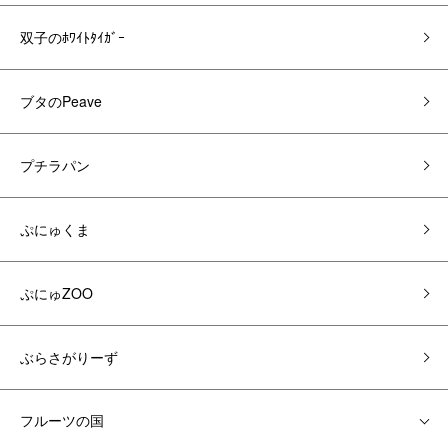
双子のﾎﾜｲﾄﾀｲｶﾞｰ
ブタのPeave
プチラパン
ぷにゅくま
ぷにゅZOO
ぶらさがりーず
フルーツの国