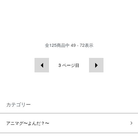
全
125
商品中
49 - 72
表示
3
ページ目
カテゴリー
アニマグ〜よんだ？〜