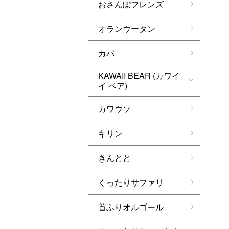
おさんぽフレンズ
オランウータン
カバ
KAWAII BEAR (カワイ
イ ベア)
カワウソ
キリン
きんとと
くったりサファリ
首ふりオルゴール