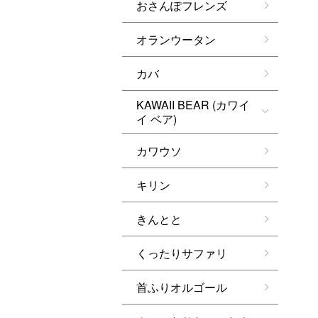
おさんぽフレンズ
オランウータン
カバ
KAWAII BEAR (カワイ
イ ベア)
カワウソ
キリン
きんとと
くったりサファリ
首ふりオルゴール