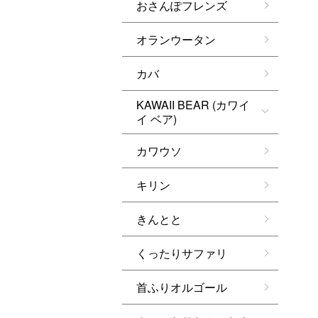
おさんぽフレンズ
オランウータン
カバ
KAWAII BEAR (カワイ
イ ベア)
カワウソ
キリン
きんとと
くったりサファリ
首ふりオルゴール