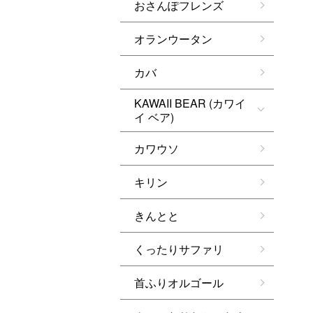
おさんぽフレンズ
オランウータン
カバ
KAWAII BEAR (カワイ
イ ベア)
カワウソ
キリン
きんとと
くったりサファリ
首ふりオルゴール