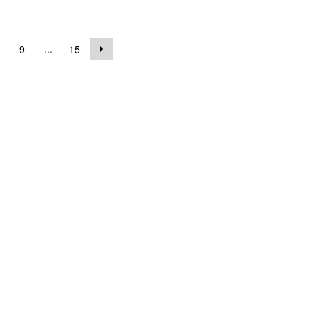
...
9
15