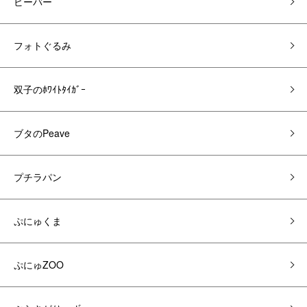
ビーバー
フォトぐるみ
双子のﾎﾜｲﾄﾀｲｶﾞｰ
ブタのPeave
プチラパン
ぷにゅくま
ぷにゅZOO