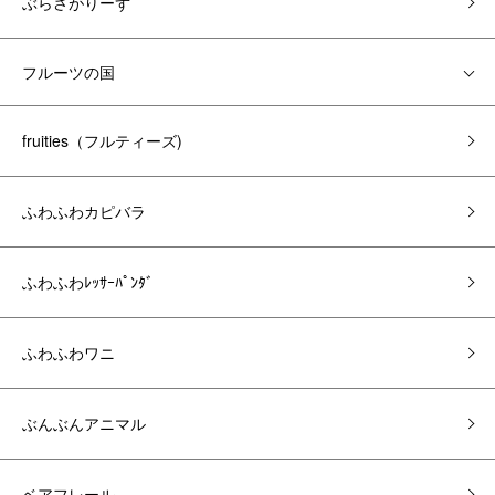
ぶらさがりーず
フルーツの国
fruities（フルティーズ)
ふわふわカピバラ
ふわふわﾚｯｻｰﾊﾟﾝﾀﾞ
ふわふわワニ
ぶんぶんアニマル
ベアフレール