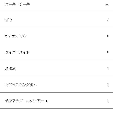
ズー缶 シー缶
ゾウ
ｿﾌｨｰﾜﾝﾀﾞｰﾗﾝﾄﾞ
タイニーメイト
淡水魚
ちびっこキングダム
チンアナゴ ニシキアナゴ