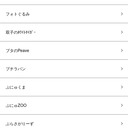
フォトぐるみ
双子のﾎﾜｲﾄﾀｲｶﾞｰ
ブタのPeave
プチラパン
ぷにゅくま
ぷにゅZOO
ぶらさがりーず