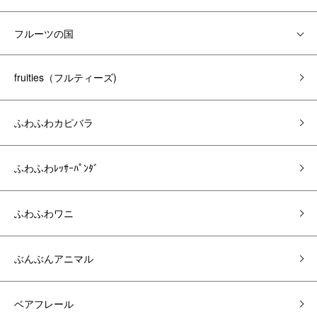
フルーツの国
fruities（フルティーズ)
ふわふわカピバラ
ふわふわﾚｯｻｰﾊﾟﾝﾀﾞ
ふわふわワニ
ぶんぶんアニマル
ベアフレール