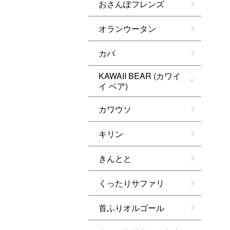
おさんぽフレンズ
オランウータン
カバ
KAWAII BEAR (カワイ
イ ベア)
カワウソ
キリン
きんとと
くったりサファリ
首ふりオルゴール