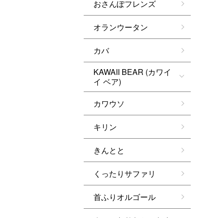
おさんぽフレンズ
オランウータン
カバ
KAWAII BEAR (カワイ
イ ベア)
カワウソ
キリン
きんとと
くったりサファリ
首ふりオルゴール