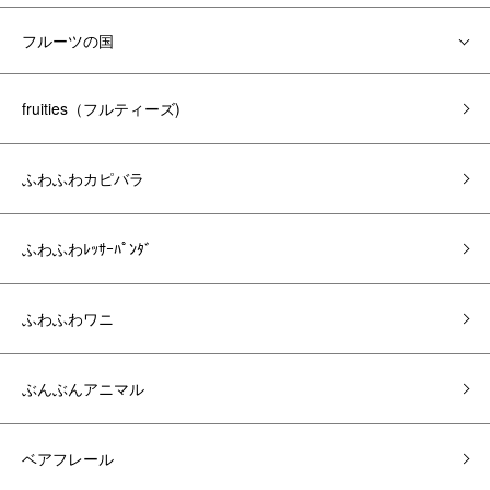
フルーツの国
fruities（フルティーズ)
ふわふわカピバラ
ふわふわﾚｯｻｰﾊﾟﾝﾀﾞ
ふわふわワニ
ぶんぶんアニマル
ベアフレール