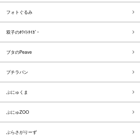
フォトぐるみ
双子のﾎﾜｲﾄﾀｲｶﾞｰ
ブタのPeave
プチラパン
ぷにゅくま
ぷにゅZOO
ぶらさがりーず