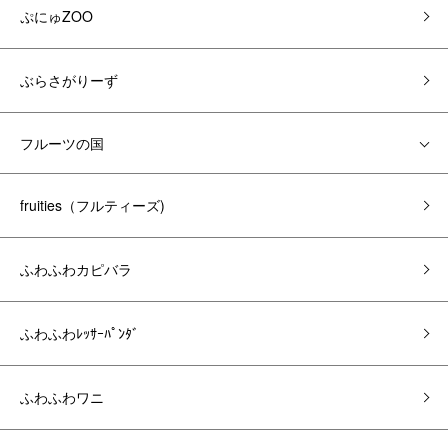
ぷにゅZOO
ぶらさがりーず
フルーツの国
fruities（フルティーズ)
ふわふわカピバラ
ふわふわﾚｯｻｰﾊﾟﾝﾀﾞ
ふわふわワニ