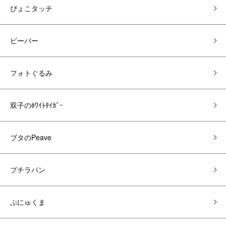
ぴょこタッチ
ビーバー
フォトぐるみ
双子のﾎﾜｲﾄﾀｲｶﾞｰ
ブタのPeave
プチラパン
ぷにゅくま