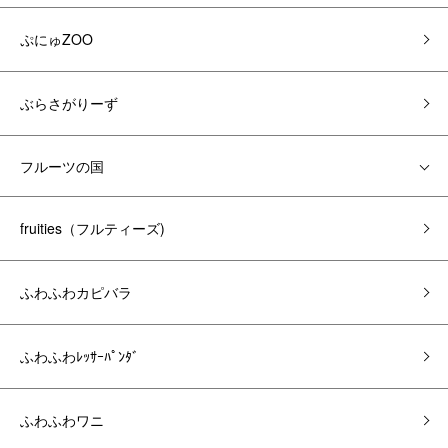
ぷにゅZOO
ぶらさがりーず
フルーツの国
fruities（フルティーズ)
ふわふわカピバラ
ふわふわﾚｯｻｰﾊﾟﾝﾀﾞ
ふわふわワニ