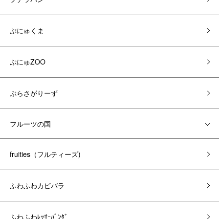
ぷにゅくま
ぷにゅZOO
ぶらさがりーず
フルーツの国
fruities（フルティーズ)
ふわふわカピバラ
ふわふわﾚｯｻｰﾊﾟﾝﾀﾞ