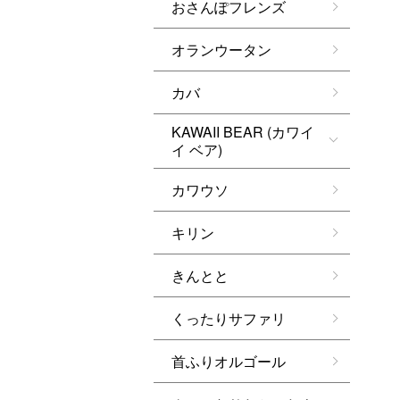
おさんぽフレンズ
オランウータン
カバ
KAWAII BEAR (カワイ
イ ベア)
カワウソ
キリン
きんとと
くったりサファリ
首ふりオルゴール