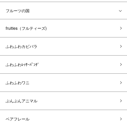
フルーツの国
fruities（フルティーズ)
ふわふわカピバラ
ふわふわﾚｯｻｰﾊﾟﾝﾀﾞ
ふわふわワニ
ぶんぶんアニマル
ベアフレール