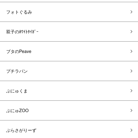
フォトぐるみ
双子のﾎﾜｲﾄﾀｲｶﾞｰ
ブタのPeave
プチラパン
ぷにゅくま
ぷにゅZOO
ぶらさがりーず